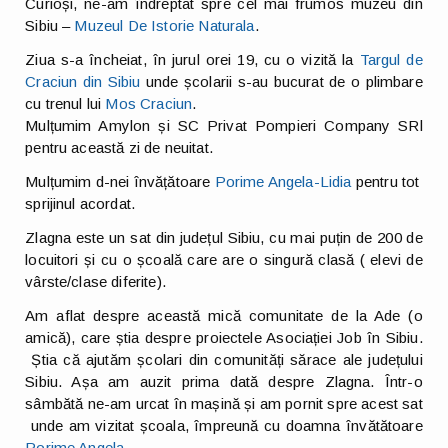
Curioși, ne-am îndreptat spre cel mai frumos muzeu din
Sibiu –
Muzeul De Istorie Naturala
.
Ziua s-a încheiat, în jurul orei 19, cu o vizită la
Targul de
Craciun din Sibiu
unde școlarii s-au bucurat de o plimbare
cu trenul lui
Mos Craciun
.
Mulțumim Amylon și SC Privat Pompieri Company SRl
pentru această zi de neuitat.
Mulțumim d-nei învățătoare
Porime Angela-Lidia
pentru tot
sprijinul acordat.
Zlagna este un sat din județul Sibiu, cu mai puțin de 200 de
locuitori și cu o școală care are o singură clasă ( elevi de
vârste/clase diferite).
Am aflat despre această mică comunitate de la Ade (o
amică), care știa despre proiectele Asociației Job în Sibiu.
Știa că ajutăm școlari din comunități sărace ale județului
Sibiu. Așa am auzit prima dată despre Zlagna. Într-o
sâmbătă ne-am urcat în mașină și am pornit spre acest sat
unde am vizitat școala, împreună cu doamna învătătoare
Porime Angela.