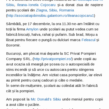
Sibiu
,
Ileana-Ionela Cojocaru
și-a donat ziua de naștere
pentru școlarii din
Zlagna, Sibiu, Romania
(
http://
asociatiajobinsibiu.galanto
m.ro/ileanacojocaru1
)
Sâmbătă, pe 17 decembrie, la ora 11.30 ne-am întâlnit cu
toții la firma
Amylon
unde școlarii au putut vedea cum se
fabrică biscuiți, halva, rahat și pufarin. Sub brad, Moșu a
lăsat pentru fiecare o pungă cu dulciuri marca
Feleacul
și
Boromir.
Bucuroși, am plecat mai departe la SC Privat Pompieri
Company SRL. (
http://privatpompieri.ro/
) unde copiii au
avut ocazia să meargă pe șosea cu o autospecială de
stins incendii și să urce cu autoscara pentru stingerea
incendiilor la înălţime. Am vizitat casa pompierilor, iar elevii
au primit pentru curaj cadouri și câte o medalie.
În semn de mulțumire, școlarii au colindat atât în fabrică
cât și la pompieri.
Am poposit la
Mc Donald’s Sibiu
unde meniul pentru copii
a avut câte o jucărie.