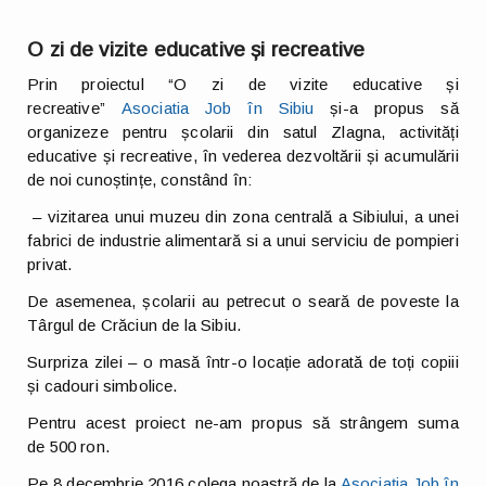
O zi de vizite educative și recreative
Prin proiectul “O zi de vizite educative și
recreative”
Asociatia Job în Sibiu
și-a propus să
organizeze pentru școlarii din satul Zlagna, activități
educative și recreative, în vederea dezvoltării și acumulării
de noi cunoștințe, constând în:
– vizitarea unui muzeu din zona centrală a Sibiului, a unei
fabrici de industrie alimentară si a unui serviciu de pompieri
privat.
De asemenea, școlarii au petrecut o seară de poveste la
Târgul de Crăciun de la Sibiu.
Surpriza zilei – o masă într-o locație adorată de toți copiii
și cadouri simbolice.
Pentru acest proiect ne-am propus să strângem suma
de 500 ron.
Pe 8 decembrie 2016 colega noastră de la
Asociația Job în