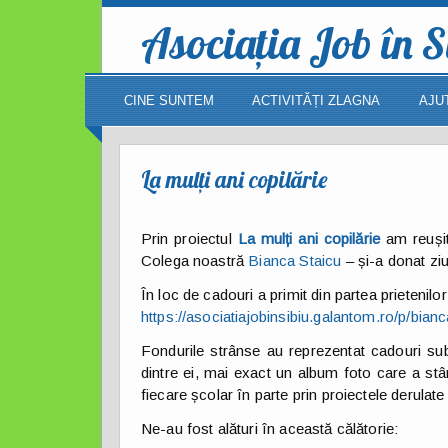
Asociația Job în S
CINE SUNTEM
ACTIVITĂȚI ZLAGNA
AJU
La mulți ani copilărie
Prin proiectul
La mulți ani copilărie
am reuși
Colega noastră
Bianca Staicu
– și-a donat zi
În loc de cadouri a primit din partea prietenilo
https://asociatiajobinsibiu.galantom.ro/p/bian
Fondurile strânse au reprezentat cadouri sub
dintre ei, mai exact un album foto care a st
fiecare școlar în parte prin proiectele derulat
Ne-au fost alături în această călătorie: