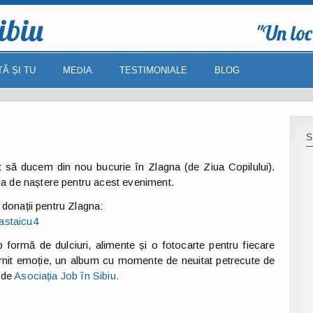
ibiu
"Un loc
TĂ ȘI TU
MEDIA
TESTIMONIALE
BLOG
S
t să ducem din nou bucurie în Zlagna (de Ziua Copilului).
ua de naștere pentru acest eveniment.
r donații pentru Zlagna:
castaicu4
 formă de dulciuri, alimente și o fotocarte pentru fiecare
ârnit emoție, un album cu momente de neuitat petrecute de
e de
Asociația Job în Sibiu.