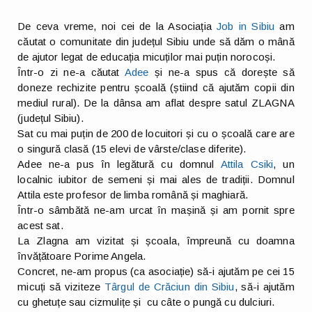
De ceva vreme, noi cei de la Asociația
Job in Sibiu
am
căutat o comunitate din județul Sibiu unde să dăm o mână
de ajutor legat de educația micuților mai puțin norocoși.
Într-o zi ne-a căutat
Adee
și ne-a spus că dorește să
doneze rechizite pentru școală (știind că ajutăm copii din
mediul rural). De la dânsa am aflat despre satul ZLAGNA
(județul Sibiu).
Sat cu mai puțin de 200 de locuitori și cu o școală care are
o singură clasă (15 elevi de vârste/clase diferite).
Adee ne-a pus în legătură cu domnul
Attila Csiki
, un
localnic iubitor de semeni și mai ales de tradiții. Domnul
Attila este profesor de limba română și maghiară.
Într-o sâmbătă ne-am urcat în mașină și am pornit spre
acest sat.
La Zlagna am vizitat și școala, împreună cu doamna
învățătoare Porime Angela.
Concret, ne-am propus (ca asociație) să-i ajutăm pe cei 15
micuți să viziteze
Târgul de Crăciun din Sibiu
, să-i ajutăm
cu ghetuțe sau cizmulițe și cu câte o pungă cu dulciuri.